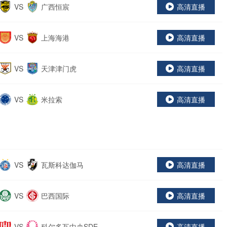
部
VS
广西恒宸
高清直播
VS
上海海港
高清直播
VS
天津津门虎
高清直播
VS
米拉索
高清直播
VS
瓦斯科达伽马
高清直播
VS
巴西国际
高清直播
VS
科尔多瓦中央SDE
高清直播