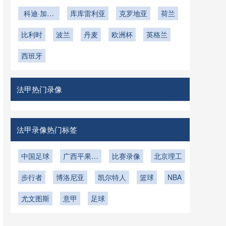
塔洛
佩
基
科迪·加克
库库雷利亚
克罗地亚
荷兰
波
比利时
波兰
丹麦
欧洲杯
英格兰
西班牙
法甲热门录像
法甲录像热门标签
中国足球
广西平果哈
比赛录像
北京理工
嘹
步行者
博洛尼亚
凯尔特人
篮球
NBA
尤文图斯
意甲
足球