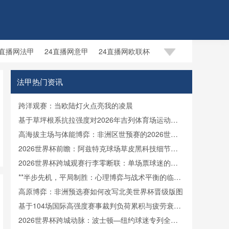
4直播网法甲
24直播网意甲
24直播网欧联杯
法甲热门资讯
跨洋观赛：当欧陆灯火点亮我的凌晨
基于草坪根系抗拉强度对2026年吉列体育场运动员
抓地安全性的影响分析
高海拔主场与体能博弈：非洲区世预赛的2026世界
杯突围逻辑
2026世界杯前瞻：阿兹特克球场草皮黑科技细节首
度揭秘
2026世界杯跨城观赛行李零断联：单场票球迷的极
速轻装中转方案
**半步先机，平局制胜：心理博弈与战术平衡的临界
点**
高原博弈：非洲预选赛如何改写北美世界杯晋级版图
基于104场国际高强度赛事裁判负荷累积与疲劳衰减
建模：2026世界杯裁判备战策略优化研究
2026世界杯跨城动脉：波士顿—纽约球迷专列全程