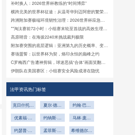
接驳体系深度拆解
补时换人：2026世界杯教练的“时间博弈”
横跨北美的世界杯征途：从温哥华到迈阿密的繁荣盛
宴与隐性成本
跨洲附加赛极端环境韧性治理：2026世界杯应急响
应与自适应机制研究
**淘汰赛前72小时：小组赛末轮至首战的高效生理恢
复策略**
高原哨音：在海拔2240米挑战裁判极限
附加赛突围的底层逻辑：亚洲第九的历史概率、变量
重构与关键破局
赛场盟誓：以世界杯为契，烙印永恒的巅峰之约
C罗梅西广告遭神剪辑，球迷恶搞“合体”画面笑翻全
网
伊朗队在美国赛区：小组赛安全风险成潜在隐忧
法甲资讯热门标签
克日什托夫
夏尔·德凯
约翰·巴卡
·皮翁泰克
特拉雷
约科
优素福·波
约纳斯·奥
马林·庞格
尔森
尔德·温德
拉契奇
约瑟普·舒
孟菲斯·德
希维德尔斯