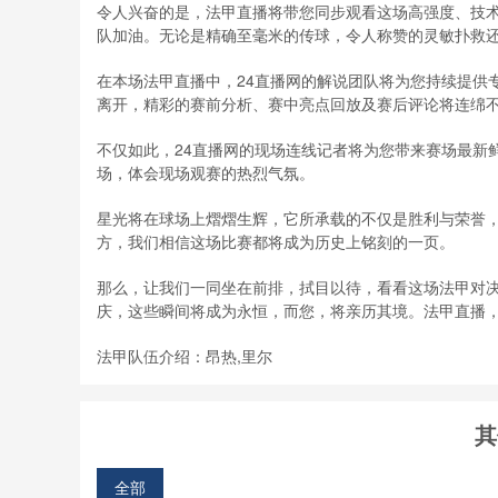
令人兴奋的是，法甲直播将带您同步观看这场高强度、技
队加油。无论是精确至毫米的传球，令人称赞的灵敏扑救
在本场法甲直播中，24直播网的解说团队将为您持续提供
离开，精彩的赛前分析、赛中亮点回放及赛后评论将连绵
不仅如此，24直播网的现场连线记者将为您带来赛场最新
场，体会现场观赛的热烈气氛。
星光将在球场上熠熠生辉，它所承载的不仅是胜利与荣誉
方，我们相信这场比赛都将成为历史上铭刻的一页。
那么，让我们一同坐在前排，拭目以待，看看这场法甲对
庆，这些瞬间将成为永恒，而您，将亲历其境。法甲直播
法甲队伍介绍：昂热,里尔
其
全部