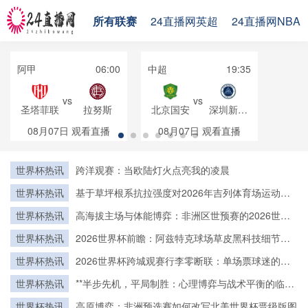
所有联赛
24直播网英超
24直播网NBA
阿甲
06:00
中超
19:35
vs
vs
圣塔菲联
拉努斯
北京国安
深圳新鹏
城
08月07日
观看直播
08月07日
观看直播
世界杯热讯
跨洋观赛：当欧陆灯火点亮我的凌晨
世界杯热讯
基于草坪根系抗拉强度对2026年吉列体育场运动员
抓地安全性的影响分析
世界杯热讯
高海拔主场与体能博弈：非洲区世预赛的2026世界
杯突围逻辑
世界杯热讯
2026世界杯前瞻：阿兹特克球场草皮黑科技细节首
度揭秘
世界杯热讯
2026世界杯跨城观赛行李零断联：单场票球迷的极
速轻装中转方案
世界杯热讯
**半步先机，平局制胜：心理博弈与战术平衡的临界
点**
世界杯热讯
高原博弈：非洲预选赛如何改写北美世界杯晋级版图