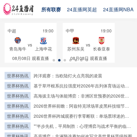
所有联赛
24直播网英超
24直播网NBA
中超
19:00
中甲
19:00
vs
vs
青岛海牛
上海申花
苏州东吴
长春亚泰
08月08日
观看直播
08月08日
观看直播
世界杯热讯
跨洋观赛：当欧陆灯火点亮我的凌晨
世界杯热讯
基于草坪根系抗拉强度对2026年吉列体育场运动员
抓地安全性的影响分析
世界杯热讯
高海拔主场与体能博弈：非洲区世预赛的2026世界
杯突围逻辑
世界杯热讯
2026世界杯前瞻：阿兹特克球场草皮黑科技细节首
度揭秘
世界杯热讯
2026世界杯跨城观赛行李零断联：单场票球迷的极
速轻装中转方案
世界杯热讯
**半步先机，平局制胜：心理博弈与战术平衡的临界
点**
世界杯热讯
高原博弈：非洲预选赛如何改写北美世界杯晋级版图