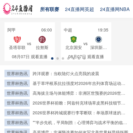
所有联赛
24直播网英超
24直播网NBA
阿甲
06:00
中超
19:35
vs
vs
圣塔菲联
拉努斯
北京国安
深圳新鹏
城
08月07日
观看直播
08月07日
观看直播
世界杯热讯
跨洋观赛：当欧陆灯火点亮我的凌晨
世界杯热讯
基于草坪根系抗拉强度对2026年吉列体育场运动员
抓地安全性的影响分析
世界杯热讯
高海拔主场与体能博弈：非洲区世预赛的2026世界
杯突围逻辑
世界杯热讯
2026世界杯前瞻：阿兹特克球场草皮黑科技细节首
度揭秘
世界杯热讯
2026世界杯跨城观赛行李零断联：单场票球迷的极
速轻装中转方案
世界杯热讯
**半步先机，平局制胜：心理博弈与战术平衡的临界
点**
世界杯热讯
高原博弈：非洲预选赛如何改写北美世界杯晋级版图